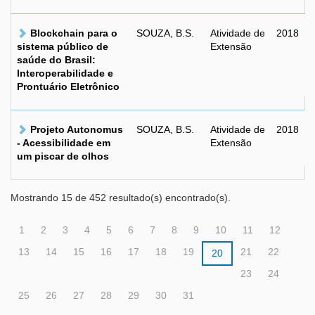
Blockchain para o
SOUZA, B.S.
Atividade de
2018
sistema público de
Extensão
saúde do Brasil:
Interoperabilidade e
Prontuário Eletrônico
Projeto Autonomus
SOUZA, B.S.
Atividade de
2018
- Acessibilidade em
Extensão
um piscar de olhos
Mostrando 15 de 452 resultado(s) encontrado(s).
1
2
3
4
5
6
7
8
9
10
11
12
13
14
15
16
17
18
19
21
22
20
23
24
25
26
27
28
29
30
31