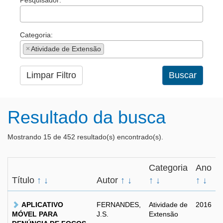
Pesquisador:
Categoria:
×
Atividade de Extensão
Limpar Filtro
Buscar
Resultado da busca
Mostrando 15 de 452 resultado(s) encontrado(s).
Categoria
Ano
Título
↑
↓
Autor
↑
↓
↑
↓
↑
↓
APLICATIVO
FERNANDES,
Atividade de
2016
MÓVEL PARA
J.S.
Extensão