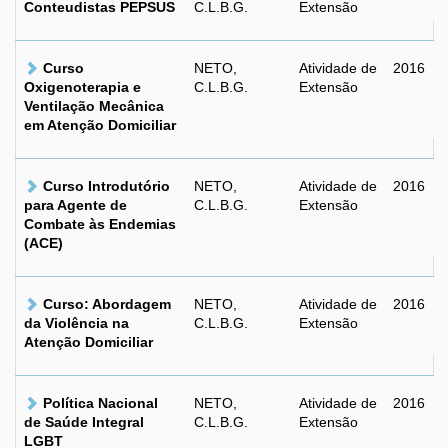
Conteudistas PEPSUS
C.L.B.G.
Extensão
Curso
NETO,
Atividade de
2016
Oxigenoterapia e
C.L.B.G.
Extensão
Ventilação Mecânica
em Atenção Domiciliar
Curso Introdutório
NETO,
Atividade de
2016
para Agente de
C.L.B.G.
Extensão
Combate às Endemias
(ACE)
Curso: Abordagem
NETO,
Atividade de
2016
da Violência na
C.L.B.G.
Extensão
Atenção Domiciliar
Política Nacional
NETO,
Atividade de
2016
de Saúde Integral
C.L.B.G.
Extensão
LGBT