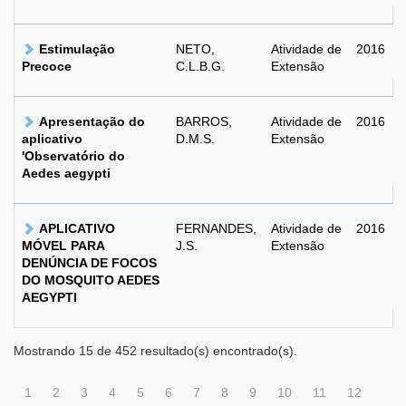
Estimulação
NETO,
Atividade de
2016
Precoce
C.L.B.G.
Extensão
Apresentação do
BARROS,
Atividade de
2016
aplicativo
D.M.S.
Extensão
'Observatório do
Aedes aegypti
APLICATIVO
FERNANDES,
Atividade de
2016
MÓVEL PARA
J.S.
Extensão
DENÚNCIA DE FOCOS
DO MOSQUITO AEDES
AEGYPTI
Mostrando 15 de 452 resultado(s) encontrado(s).
1
2
3
4
5
6
7
8
9
10
11
12