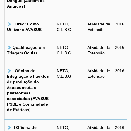
Dengue (Jardim de
Angicos)
Curso: Como
NETO,
Atividade de
2016
Utilizar o AVASUS
C.L.B.G.
Extensão
Qualificação em
NETO,
Atividade de
2016
Triagem Ocular
C.L.B.G.
Extensão
i Oficina de
NETO,
Atividade de
2016
Integração e hackton
C.L.B.G.
Extensão
de produção do
#susconecta e
plataformas
associadas (AVASUS,
PSBE e Comunidade
de Práticas)
II Oficina de
NETO,
Atividade de
2016