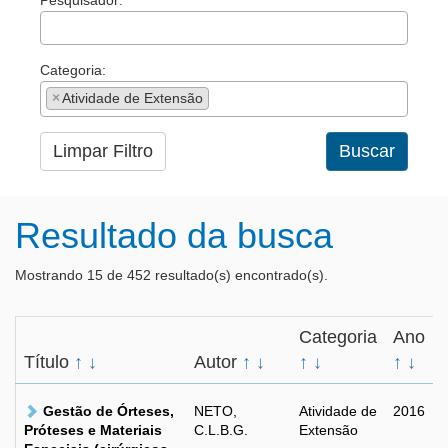
Pesquisador:
Categoria:
×
Atividade de Extensão
Limpar Filtro
Buscar
Resultado da busca
Mostrando 15 de 452 resultado(s) encontrado(s).
Categoria
Ano
Título
↑
↓
Autor
↑
↓
↑
↓
↑
↓
Gestão de Órteses,
NETO,
Atividade de
2016
Próteses e Materiais
C.L.B.G.
Extensão