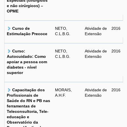
Especiais (cirúrgicos
e não cirúrgicos) –
OPME
Curso de
NETO,
Atividade de
2016
Estimulação Precoce
C.L.B.G.
Extensão
Curso:
NETO,
Atividade de
2016
Autocuidado: Como
C.L.B.G.
Extensão
apoiar a pessoa com
diabetes - nível
superior
Capacitação dos
MORAIS,
Atividade de
2016
Profissionais de
A.H.F.
Extensão
Saúde do RN e PB nas
ferramentas de
Teleconsultoria, Tele-
educação e
Observatório da