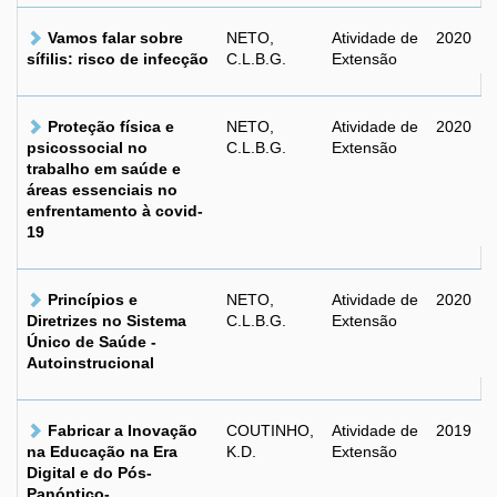
Vamos falar sobre
NETO,
Atividade de
2020
sífilis: risco de infecção
C.L.B.G.
Extensão
Proteção física e
NETO,
Atividade de
2020
psicossocial no
C.L.B.G.
Extensão
trabalho em saúde e
áreas essenciais no
enfrentamento à covid-
19
Princípios e
NETO,
Atividade de
2020
Diretrizes no Sistema
C.L.B.G.
Extensão
Único de Saúde -
Autoinstrucional
Fabricar a Inovação
COUTINHO,
Atividade de
2019
na Educação na Era
K.D.
Extensão
Digital e do Pós-
Panóptico-