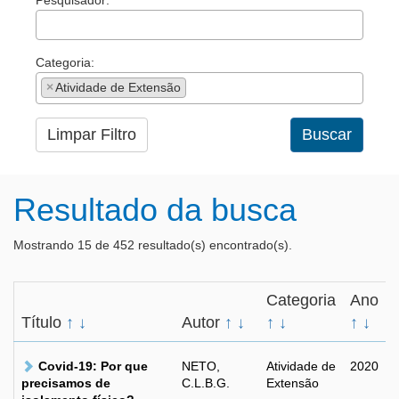
Pesquisador:
Categoria:
×
Atividade de Extensão
Limpar Filtro
Buscar
Resultado da busca
Mostrando 15 de 452 resultado(s) encontrado(s).
Categoria
Ano
Título
↑
↓
Autor
↑
↓
↑
↓
↑
↓
Covid-19: Por que
NETO,
Atividade de
2020
precisamos de
C.L.B.G.
Extensão