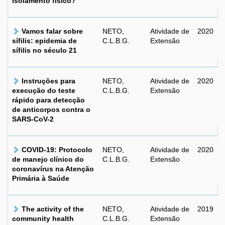
isolamento físico?
Vamos falar sobre
NETO,
Atividade de
2020
sífilis: epidemia de
C.L.B.G.
Extensão
sífilis no século 21
Instruções para
NETO,
Atividade de
2020
execução do teste
C.L.B.G.
Extensão
rápido para detecção
de anticorpos contra o
SARS-CoV-2
COVID-19: Protocolo
NETO,
Atividade de
2020
de manejo clínico do
C.L.B.G.
Extensão
coronavírus na Atenção
Primária à Saúde
The activity of the
NETO,
Atividade de
2019
community health
C.L.B.G.
Extensão