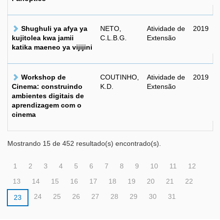
Shughuli ya afya ya
NETO,
Atividade de
2019
kujitolea kwa jamii
C.L.B.G.
Extensão
katika maeneo ya vijijini
Workshop de
COUTINHO,
Atividade de
2019
Cinema: construindo
K.D.
Extensão
ambientes digitais de
aprendizagem com o
cinema
Mostrando 15 de 452 resultado(s) encontrado(s).
1
2
3
4
5
6
7
8
9
10
11
12
13
14
15
16
17
18
19
20
21
22
24
25
26
27
28
29
30
31
23