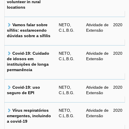
volunteer in rural
locations
Vamos falar sobre
NETO,
Atividade de
2020
sífilis: esclarecendo
C.L.B.G.
Extensão
dúvidas sobre a sífilis
Covid-19: Cuidado
NETO,
Atividade de
2020
de idosos em
C.L.B.G.
Extensão
instituições de longa
permanência
Covid-19: uso
NETO,
Atividade de
2020
seguro de EPI
C.L.B.G.
Extensão
Vírus respiratórios
NETO,
Atividade de
2020
emergentes, incluindo
C.L.B.G.
Extensão
a covid-19