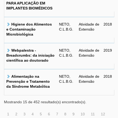
PARA APLICAÇÃO EM
IMPLANTES BIOMÉDICOS
Higiene dos Alimentos
NETO,
Atividade de
2018
e Contaminação
C.L.B.G.
Extensão
Microbiológica
Webpalestra -
NETO,
Atividade de
2019
Breadcrumbs: da iniciação
C.L.B.G.
Extensão
científica ao doutorado
Alimentação na
NETO,
Atividade de
2018
Prevenção e Tratamento
C.L.B.G.
Extensão
da Síndrome Metabólica
Mostrando 15 de 452 resultado(s) encontrado(s).
1
2
3
4
5
6
7
8
9
10
11
12