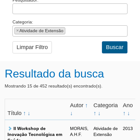
Pesquisador:
Categoria:
×
Atividade de Extensão
Limpar Filtro
Buscar
Resultado da busca
Mostrando 15 de 452 resultado(s) encontrado(s).
Autor
↑
Categoria
Ano
Título
↑
↓
↓
↑
↓
↑
↓
II Workshop de
MORAIS,
Atividade de
2013
Inovação Tecnológica em
A.H.F.
Extensão