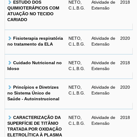
ESTUDO DOS
NETO,
Atividade de
2018
QUIMIOTERÁPICOS COM
C.L.B.G.
Extensão
ATUAÇÃO NO TECIDO
CARIADO
Fisioterapia respiratória
NETO,
Atividade de
2020
no tratamento da ELA
C.L.B.G.
Extensão
Cuidado Nutricional no
NETO,
Atividade de
2018
Idoso
C.L.B.G.
Extensão
Princípios e Diretrizes
NETO,
Atividade de
2020
no Sistema Único de
C.L.B.G.
Extensão
Saúde - Autoinstrucional
CARACTERIZAÇÃO DA
NETO,
Atividade de
2018
SUPERFÍCIE DE TITÂNIO
C.L.B.G.
Extensão
TRATADA POR OXIDAÇÃO
ELETROLÍTICA À PLASMA