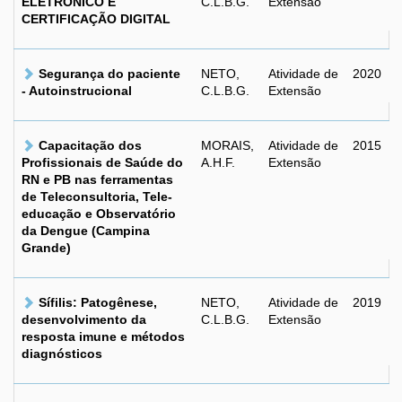
ELETRÔNICO E
C.L.B.G.
Extensão
CERTIFICAÇÃO DIGITAL
Segurança do paciente
NETO,
Atividade de
2020
- Autoinstrucional
C.L.B.G.
Extensão
Capacitação dos
MORAIS,
Atividade de
2015
Profissionais de Saúde do
A.H.F.
Extensão
RN e PB nas ferramentas
de Teleconsultoria, Tele-
educação e Observatório
da Dengue (Campina
Grande)
Sífilis: Patogênese,
NETO,
Atividade de
2019
desenvolvimento da
C.L.B.G.
Extensão
resposta imune e métodos
diagnósticos