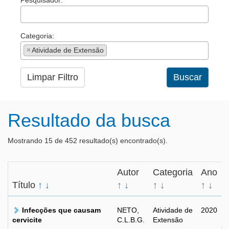
Pesquisador:
Categoria:
×
Atividade de Extensão
Limpar Filtro
Buscar
Resultado da busca
Mostrando 15 de 452 resultado(s) encontrado(s).
Autor
Categoria
Ano
Título
↑
↓
↑
↓
↑
↓
↑
↓
Infecções que causam
NETO,
Atividade de
2020
cervicite
C.L.B.G.
Extensão