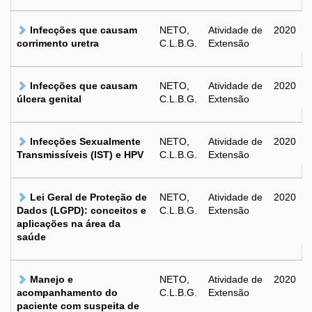
Infecções que causam
NETO,
Atividade de
2020
corrimento uretra
C.L.B.G.
Extensão
Infecções que causam
NETO,
Atividade de
2020
úlcera genital
C.L.B.G.
Extensão
Infecções Sexualmente
NETO,
Atividade de
2020
Transmissíveis (IST) e HPV
C.L.B.G.
Extensão
Lei Geral de Proteção de
NETO,
Atividade de
2020
Dados (LGPD): conceitos e
C.L.B.G.
Extensão
aplicações na área da
saúde
Manejo e
NETO,
Atividade de
2020
acompanhamento do
C.L.B.G.
Extensão
paciente com suspeita de