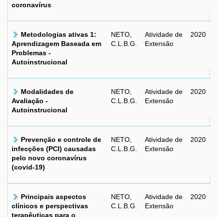
coronavírus
Metodologias ativas 1:
NETO,
Atividade de
2020
Aprendizagem Baseada em
C.L.B.G.
Extensão
Problemas -
Autoinstrucional
Modalidades de
NETO,
Atividade de
2020
Avaliação -
C.L.B.G.
Extensão
Autoinstrucional
Prevenção e controle de
NETO,
Atividade de
2020
infecções (PCI) causadas
C.L.B.G.
Extensão
pelo novo coronavírus
(covid-19)
Principais aspectos
NETO,
Atividade de
2020
clínicos e perspectivas
C.L.B.G.
Extensão
terapêuticas para o