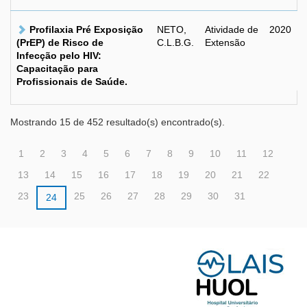
Profilaxia Pré Exposição
NETO,
Atividade de
2020
(PrEP) de Risco de
C.L.B.G.
Extensão
Infecção pelo HIV:
Capacitação para
Profissionais de Saúde.
Mostrando 15 de 452 resultado(s) encontrado(s).
1
2
3
4
5
6
7
8
9
10
11
12
13
14
15
16
17
18
19
20
21
22
23
25
26
27
28
29
30
31
24