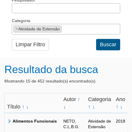
Pesquisador:
Categoria:
×
Atividade de Extensão
Limpar Filtro
Buscar
Resultado da busca
Mostrando 15 de 452 resultado(s) encontrado(s).
Autor
↑
Categoria
Ano
Título
↑
↓
↓
↑
↓
↑
↓
Alimentos Funcionais
NETO,
Atividade de
2018
C.L.B.G.
Extensão