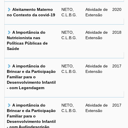
Aleitamento Materno
NETO,
Atividade de
2020
no Contexto da covid-19
C.L.B.G.
Extensão
A Importância do
NETO,
Atividade de
2018
Nutricionista nas
C.L.B.G.
Extensão
Políticas Públicas de
Saúde
A importância do
NETO,
Atividade de
2017
Brincar e da Participação
C.L.B.G.
Extensão
Familiar para o
Desenvolvimento Infantil
- com Legendagem
A importância do
NETO,
Atividade de
2017
Brincar e da Participação
C.L.B.G.
Extensão
Familiar para o
Desenvolvimento Infantil
- com Audiodescrição