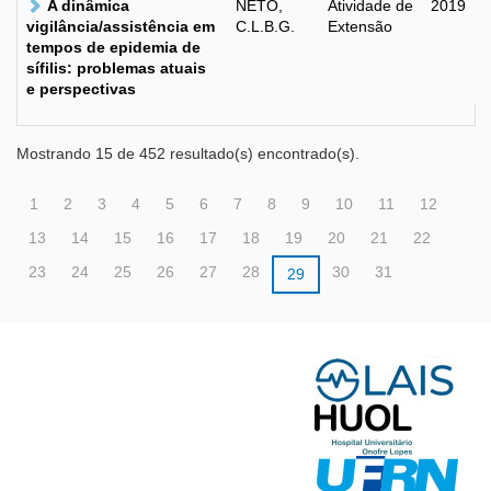
A dinâmica
NETO,
Atividade de
2019
vigilância/assistência em
C.L.B.G.
Extensão
tempos de epidemia de
sífilis: problemas atuais
e perspectivas
Mostrando 15 de 452 resultado(s) encontrado(s).
1
2
3
4
5
6
7
8
9
10
11
12
13
14
15
16
17
18
19
20
21
22
23
24
25
26
27
28
30
31
29