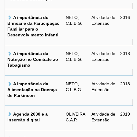
A importância do
NETO,
Atividade de
2016
Brincar e da Participação
C.L.B.G.
Extensão
Familiar para o
Desenvolvimento Infantil
A importância da
NETO,
Atividade de
2018
Nutrição no Combate ao
C.L.B.G.
Extensão
Tabagismo
A importância da
NETO,
Atividade de
2018
Alimentação na Doença
C.L.B.G.
Extensão
de Parkinson
Agenda 2030 e a
OLIVEIRA,
Atividade de
2019
inserção digital
C.A.P.
Extensão