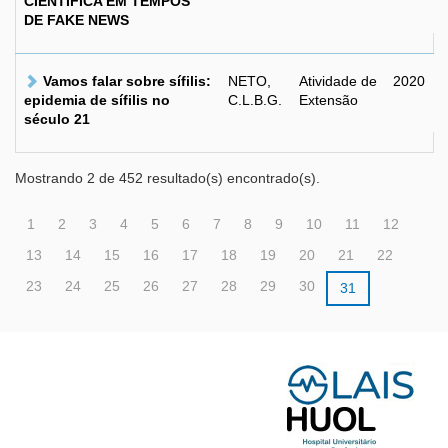
CIENTÍFICA EM TEMPOS
DE FAKE NEWS
Vamos falar sobre sífilis:
NETO,
Atividade de
2020
epidemia de sífilis no
C.L.B.G.
Extensão
século 21
Mostrando 2 de 452 resultado(s) encontrado(s).
1
2
3
4
5
6
7
8
9
10
11
12
13
14
15
16
17
18
19
20
21
22
23
24
25
26
27
28
29
30
31