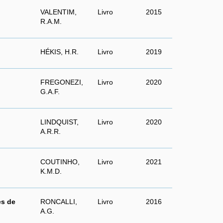
VALENTIM,
Livro
2015
R.A.M.
HÉKIS, H.R.
Livro
2019
FREGONEZI,
Livro
2020
G.A.F.
LINDQUIST,
Livro
2020
A.R.R.
COUTINHO,
Livro
2021
K.M.D.
es de
RONCALLI,
Livro
2016
A.G.