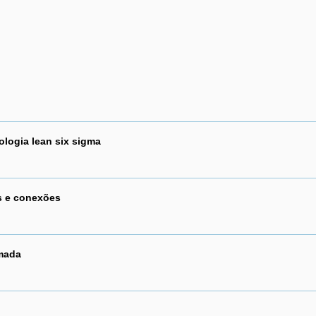
logia lean six sigma
s e conexões
mada