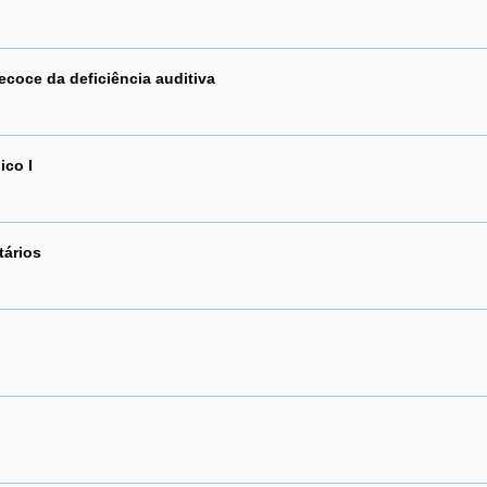
ecoce da deficiência auditiva
co I
tários