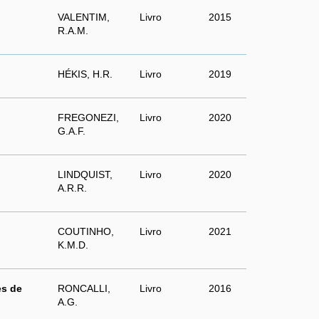
VALENTIM,
Livro
2015
R.A.M.
HÉKIS, H.R.
Livro
2019
FREGONEZI,
Livro
2020
G.A.F.
LINDQUIST,
Livro
2020
A.R.R.
COUTINHO,
Livro
2021
K.M.D.
es de
RONCALLI,
Livro
2016
A.G.