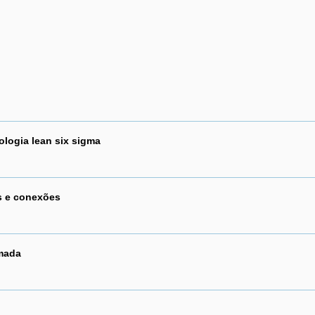
logia lean six sigma
s e conexões
mada