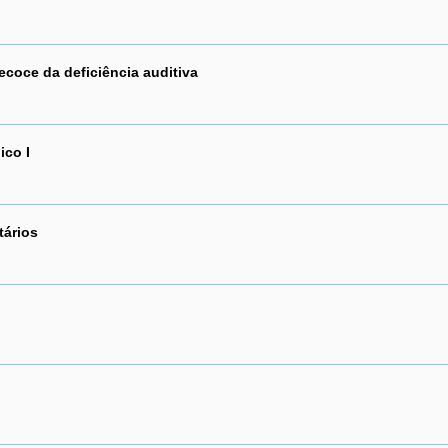
ecoce da deficiência auditiva
co I
tários