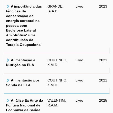
A importância das
GRANDE,
Livro
2023
técnicas de
.A.A.B.
conservação de
energia corporal na
pessoa com
Esclerose Lateral
Amiotrófica: uma
contribuição da
Terapia Ocupacional
Alimentação e
COUTINHO,
Livro
2021
Nutrição na ELA
K.M.D.
Alimentação por
COUTINHO,
Livro
2021
Sonda na ELA
K.M.D.
Análise Ex Ante da
VALENTIM,
Livro
2025
Política Nacional de
R.A.M.
Economia da Saúde