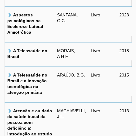
Aspectos
SANTANA,
Livro
2023
psicológicos na
G.C.
Esclerose Lateral
Amiotrófica
A Telessaúde no
MORAIS,
Livro
2018
Brasil
A.H.F.
A Telessaúde no
ARAÚJO, B.G.
Livro
2015
Brasil e a inovação
tecnológica na
atenção primária
Atenção e cuidado
MACHIAVELLI,
Livro
2013
da saúde bucal da
J.L.
pessoa com
deficiência:
introdução ao estudo