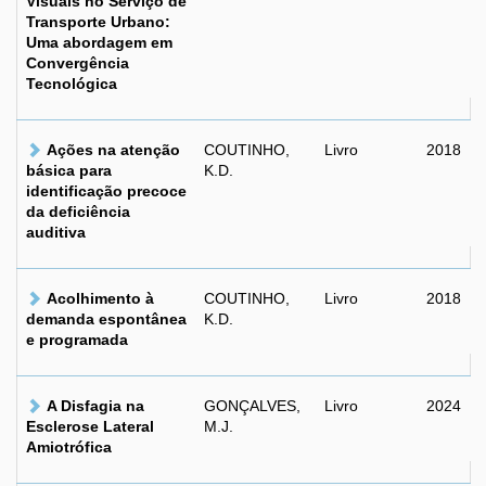
Visuais no Serviço de
Transporte Urbano:
Uma abordagem em
Convergência
Tecnológica
Ações na atenção
COUTINHO,
Livro
2018
básica para
K.D.
identificação precoce
da deficiência
auditiva
Acolhimento à
COUTINHO,
Livro
2018
demanda espontânea
K.D.
e programada
A Disfagia na
GONÇALVES,
Livro
2024
Esclerose Lateral
M.J.
Amiotrófica