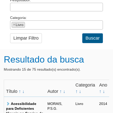
Pesquisador:
Categoria:
×
Livro
Limpar Filtro
Buscar
Resultado da busca
Mostrando 15 de 75 resultado(s) encontrado(s).
Categoria
Ano
Título
↑
↓
Autor
↑
↓
↑
↓
↑
↓
Acessibilidade
MORAIS,
Livro
2014
para Deficientes
P.S.G.