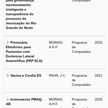
para governança,
Computador
monitoramento
inteligente e
transparência do
processo de
imunização do Rio
Grande do Norte
Prontuário
MORAIS,
Programa
2025
Eletrônico para
A.H.F.
de
Pacientes com
Computador
Esclerose Lateral
Amiotrófica (PEP ELA)
Vacina e Confia ES
PAIVA, J.C.
Programa
2021
de
Computador
Instrumento PMAQ-
MORAIS,
Programa
2020
AB
A.H.F.
de