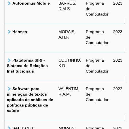
Autonomus Mobile
BARROS,
Programa
2023
D.M.S.
de
Computador
Hermes
MORAIS,
Programa
2023
A.H.F.
de
Computador
Plataforma SIRI -
COUTINHO,
Programa
2023
Sistema de Relações
K.D.
de
Institucionais
Computador
Software para
VALENTIM,
Programa
2022
mineração de textos
R.A.M.
de
aplicado às análises de
Computador
políticas públicas de
saúde
SALUS 2.0
MORAIS,
Programa
2022