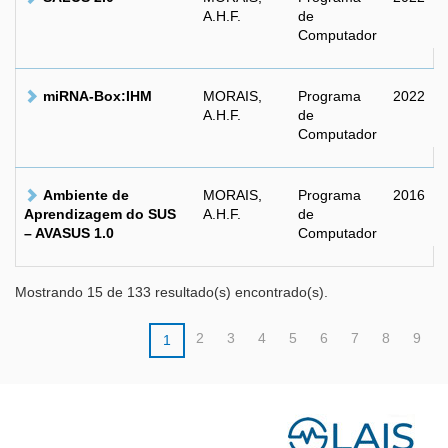
A.H.F.
de
Computador
miRNA-Box:IHM
MORAIS,
Programa
2022
A.H.F.
de
Computador
Ambiente de
MORAIS,
Programa
2016
Aprendizagem do SUS
A.H.F.
de
– AVASUS 1.0
Computador
Mostrando 15 de 133 resultado(s) encontrado(s).
2
3
4
5
6
7
8
9
1