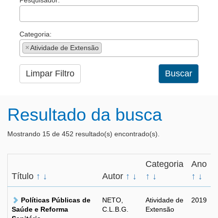
Pesquisador:
Categoria:
×
Atividade de Extensão
Limpar Filtro
Buscar
Resultado da busca
Mostrando 15 de 452 resultado(s) encontrado(s).
Categoria
Ano
Título
↑
↓
Autor
↑
↓
↑
↓
↑
↓
Políticas Públicas de
NETO,
Atividade de
2019
Saúde e Reforma
C.L.B.G.
Extensão