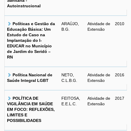
Sanitária -
Autoinstrucional
Políticas e Gestão da
ARAÚJO,
Atividade de
2010
Educação Básica: Um
B.G.
Extensão
Estudo de Caso na
Implantação do I-
EDUCAR no Município
de Jardim do Seridó –
RN
Política Nacional de
NETO,
Atividade de
2016
Saúde Integral LGBT
C.L.B.G.
Extensão
POLÍTICA DE
FEITOSA,
Atividade de
2017
VIGILÂNCIA EM SAÚDE
E.E.L.C.
Extensão
EM FOCO: REFLEXÕES,
LIMITES E
POSSIBILIDADES