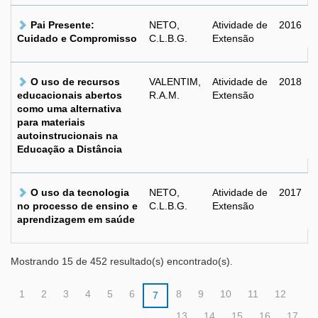
Pai Presente:
NETO,
Atividade de
2016
Cuidado e Compromisso
C.L.B.G.
Extensão
O uso de recursos
VALENTIM,
Atividade de
2018
educacionais abertos
R.A.M.
Extensão
como uma alternativa
para materiais
autoinstrucionais na
Educação a Distância
O uso da tecnologia
NETO,
Atividade de
2017
no processo de ensino e
C.L.B.G.
Extensão
aprendizagem em saúde
Mostrando 15 de 452 resultado(s) encontrado(s).
1
2
3
4
5
6
8
9
10
11
12
7
13
14
15
16
17