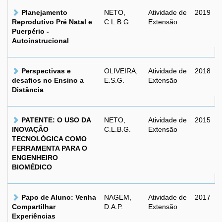
Planejamento
NETO,
Atividade de
2019
Reprodutivo Pré Natal e
C.L.B.G.
Extensão
Puerpério -
Autoinstrucional
Perspectivas e
OLIVEIRA,
Atividade de
2018
desafios no Ensino a
E.S.G.
Extensão
Distância
PATENTE: O USO DA
NETO,
Atividade de
2015
INOVAÇÃO
C.L.B.G.
Extensão
TECNOLÓGICA COMO
FERRAMENTA PARA O
ENGENHEIRO
BIOMÉDICO
Papo de Aluno: Venha
NAGEM,
Atividade de
2017
Compartilhar
D.A.P.
Extensão
Experiências