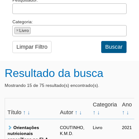
Pesquisador:
Categoria:
×
Livro
Limpar Filtro
Buscar
Resultado da busca
Mostrando 15 de 75 resultado(s) encontrado(s).
Categoria
Ano
Título
↑
↓
Autor
↑
↓
↑
↓
↑
↓
Orientações
COUTINHO,
Livro
2021
nutricionais
K.M.D.