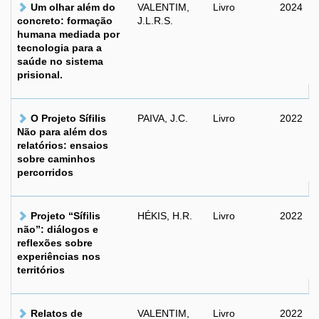
Um olhar além do
VALENTIM,
Livro
2024
concreto: formação
J.L.R.S.
humana mediada por
tecnologia para a
saúde no sistema
prisional.
O Projeto Sífilis
PAIVA, J.C.
Livro
2022
Não para além dos
relatórios: ensaios
sobre caminhos
percorridos
Projeto “Sífilis
HÉKIS, H.R.
Livro
2022
não”: diálogos e
reflexões sobre
experiências nos
territórios
Relatos de
VALENTIM,
Livro
2022