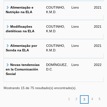
Alimentação e
COUTINHO,
Livro
2021
Nutrição na ELA
K.M.D.
Modificações
COUTINHO,
Livro
2021
dietéticas na ELA
K.M.D.
Alimentação por
COUTINHO,
Livro
2021
Sonda na ELA
K.M.D.
Novas tendencias
DOMÍNGUEZ,
Livro
2022
en la Comunicación
D.C.
Social
Mostrando 15 de 75 resultado(s) encontrado(s).
1
2
4
5
3