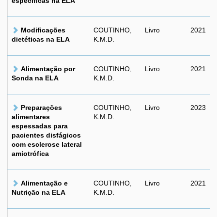
específicas na ELA
Modificações
COUTINHO,
Livro
2021
dietéticas na ELA
K.M.D.
Alimentação por
COUTINHO,
Livro
2021
Sonda na ELA
K.M.D.
Preparações
COUTINHO,
Livro
2023
alimentares
K.M.D.
espessadas para
pacientes disfágicos
com esclerose lateral
amiotrófica
Alimentação e
COUTINHO,
Livro
2021
Nutrição na ELA
K.M.D.