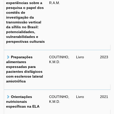
experiências sobre a
R.A.M.
pesquisa o papel dos
comitês de
investigação da
transmissão vertical
da sífilis no Brasil:
potencialidades,
vulnerabilidades e
perspectivas culturais
Preparações
COUTINHO,
Livro
2023
alimentares
K.M.D.
espessadas para
pacientes disfágicos
com esclerose lateral
amiotrófica
Orientações
COUTINHO,
Livro
2021
nutricionais
K.M.D.
específicas na ELA