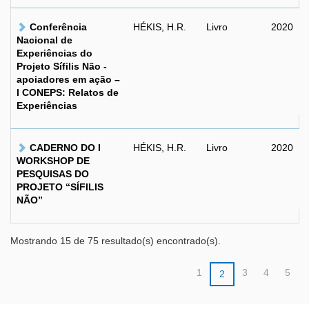
Conferência
HÉKIS, H.R.
Livro
2020
Nacional de
Experiências do
Projeto Sífilis Não -
apoiadores em ação –
I CONEPS: Relatos de
Experiências
CADERNO DO I
HÉKIS, H.R.
Livro
2020
WORKSHOP DE
PESQUISAS DO
PROJETO “SÍFILIS
NÃO”
Mostrando 15 de 75 resultado(s) encontrado(s).
1
3
4
5
2