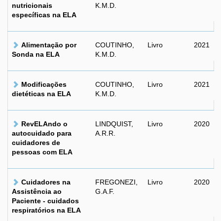
nutricionais
K.M.D.
específicas na ELA
Alimentação por
COUTINHO,
Livro
2021
Sonda na ELA
K.M.D.
Modificações
COUTINHO,
Livro
2021
dietéticas na ELA
K.M.D.
RevELAndo o
LINDQUIST,
Livro
2020
autocuidado para
A.R.R.
cuidadores de
pessoas com ELA
Cuidadores na
FREGONEZI,
Livro
2020
Assistência ao
G.A.F.
Paciente - cuidados
respiratórios na ELA