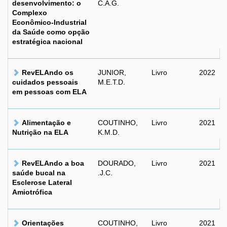
desenvolvimento: o
C.A.G.
Complexo
Econômico-Industrial
da Saúde como opção
estratégica nacional
RevELAndo os
JUNIOR,
Livro
2022
cuidados pessoais
M.E.T.D.
em pessoas com ELA
Alimentação e
COUTINHO,
Livro
2021
Nutrição na ELA
K.M.D.
RevELAndo a boa
DOURADO,
Livro
2021
saúde bucal na
.J.C.
Esclerose Lateral
Amiotrófica
Orientações
COUTINHO,
Livro
2021