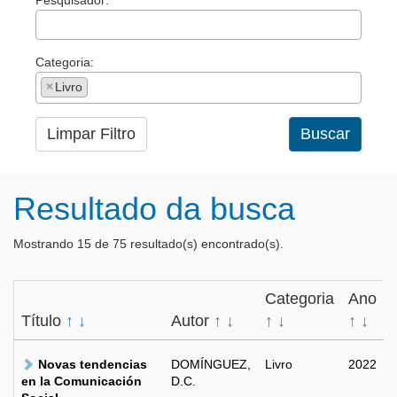
Pesquisador:
Categoria:
×
Livro
Limpar Filtro
Buscar
Resultado da busca
Mostrando 15 de 75 resultado(s) encontrado(s).
Categoria
Ano
Título
↑
↓
Autor
↑
↓
↑
↓
↑
↓
Novas tendencias
DOMÍNGUEZ,
Livro
2022
en la Comunicación
D.C.